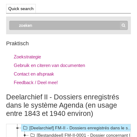
Quick search
Praktisch
Zoekstrategie
Gebruik en citeren van documenten
Contact en afspraak
Feedback / Deel mee!
Deelarchief II - Dossiers enregistrés
dans le système Agenda (en usage
entre 1843 et 1940 environ)
[Archief] FM - Archief van de Koninklijke Musea voor Schone Kunsten van België, 1797-
[Deelarchief] FM-I - Archives antérieures au 01/01/1843 (cession à l'Etat), 1793-1842
[Deelarchief] FM-II - Dossiers enregistrés dans le système Agenda (en usage entre 1843 et 1940 environ), 1811-1965 (principalement 1843-1939)
[Bestanddeel] FM-II-0001 - Dossier concernant l’organisation générale du Musée., 1843-