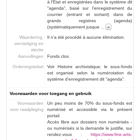
à l’État et enregistrées dans le système dit
[Bestanddeel] FM-II-0031 - Dossier concernant les objets d’art, dont La mort de la Vierge de Barend van Orley, appartenant au Conseil des Hospices et Secours de Bruxelles et offerts en vente au Musée., 1835-1855
"agenda", basé sur l'enregistrement du
[Bestanddeel] FM-II-0032 - Dossier concernant un tableau attribué à Jean Schooreel [Jan van Scorel] représentant La généalogie du roi David, offert en vente par le marchand d’art J. F. Thys (Bruxelles). — Sans suite., 1844
courrier (entrant et sortant) dans de
[Bestanddeel] FM-II-0033 - Dossier concernant le tableau de Pierre-François Jacobs, César auquel on présente la tête de Pompée (inv. 568 / act. Théodat présentant à César la tête de Pompée), acquis de Louis Alvin, ainsi que la mise en dépôt du tableau d’André Lens, Dalila coupant les cheveux de Samson (inv. 128) à la Commission des anciennes Lois et Ordonnances., 1834-1868
grands registres (agenda)
[Bestanddeel] FM-II-0034 - Dossier concernant un tableau de Guido Reni, représentant La Charité romaine, offert en vente par Mr C. G. Marsily. — Sans suite., 1843-1844
(systématiquement jusque
...
»
[Bestanddeel] FM-II-0035 - Dossier relatif à un tableau de Frans Floris représentant Adam et Eve chassés du Paradis, offert en vente par l’abbé J. De Lodder (Gand). — Sans suite., 1844-1846
Waardering,
Il n’a été procédé à aucune élimination.
[Bestanddeel] FM-II-0036 - Dossier concernant cinq tableaux anciens présentés en vente par E. Vanden Berghen (Gand). — Sans suite., 1844
vernietiging en
[Bestanddeel] FM-II-0037 - Dossier concernant un tableau de Jacques Sturm, L’eau bénite (inv. 573), acquis du peintre Louis Potschke sur les fonds du Département., 1844
slectie
[Bestanddeel] FM-II-0038 - Dossier concernant un tableau attribué à Annibal Carrache représentant Le Christ couronné d’épines, offert en vente par Mr Ch. Blocquel (Bruxelles). — Sans suite., 1844
Aanvullingen
Fonds clos.
[Bestanddeel] FM-II-0039 - Dossier concernant une demande par le Secrétaire du Musée à Monsieur Terbruggen (Anvers), d'un exemplaire du catalogue d'une vente de tableaux qui doit avoir lieu à Anvers, le 27 août 1844.
Ordeningstelsel
Voir Histoire archivistique; le sous-fonds
[Bestanddeel] FM-II-0040 - Dossier concernant un tableau de Stella et un autre de Basan représentant Le Christ au tombeau, présentés en vente par Louis Arnal (Paris). — Sans suite., 1844
est organisé selon la numérotation du
[Bestanddeel] FM-II-0041 - Dossier concernant un Portrait peint par Van Dyck, offert en vente par J. Léonard (artiste à Bruxelles). — Sans suite., 1844
système d'enregistrement dit "agenda".
[Bestanddeel] FM-II-0042 - Dossier concernant un tableau de Jacob Jordaens, représentant Démocrite et Héraclide, offert en vente par le peintre Willem Leroy. — Sans suite., 1844
[Bestanddeel] FM-II-0043 - Dossier concernant dix tableaux anciens offerts en vente par Adolphe Van Soust (Bruxelles), dont un Portrait par Van Dyck (inv. 576) et un Paysage de Gaspard Poussin (inv. 563, act. G. Dughet) acquis pour les collections., 1844
Voorwaarden voor toegang en gebruik
[Bestanddeel] FM-II-0044_001 - Dossier concernant les uniformes et autres signes distinctifs (médailles, couvre-chefs, …) portés par les surveillants du Musées., 1844-1845
Voorwaarden
Un peu moins de 70% du sous-fonds est
[Bestanddeel] FM-II-0044_002 - Dossier concernant les uniformes et autres signes distinctifs (médailles, couvre-chefs, …) portés par les surveillants du Musées., 1890-1908
voor raadpleging
numérisé et accessible via le présent
[Bestanddeel] FM-II-0044_003 - Dossier concernant les uniformes et autres signes distinctifs (médailles, couvre-chefs, …) portés par les surveillants du Musées., 1909-1926
portail.
Accès libre aux dossiers non numérisés -
[Bestanddeel] FM-II-0044_004 - Dossier concernant les uniformes et autres signes distinctifs (médailles, couvre-chefs, …) portés par les surveillants du Musées., 1927-1953
ou numérisés si la demande le justifie, sur
[Bestanddeel] FM-II-0045 - Dossier concernant trois tableaux anciens offerts en vente par P. Everard, marchand de tableaux à Bruxelles, dont un tableau de Murillo, un tableau de Perino del Vaga et une Sainte famille attribuée au Parmesan. — Acquisition de la Sainte famille attribuée au Parmesan (inv. 570, act. attrib. école italienne) ; refus des deux autres oeuvres., 1844
rendez-vous :
https://www.fine-arts-
[Bestanddeel] FM-II-0046 - Dossier concernant le Buste de Guillaume Bosschaert exécuté en marbre par Pierre Puyenbroeck (inv. 598) d’après le modèle en plâtre de Godecharle (inv. ????)., 1844-1846