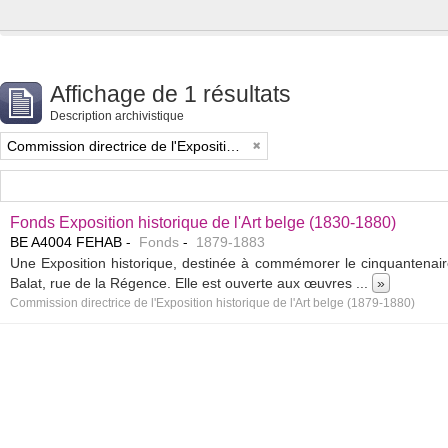
Ce site Web utilise des cookies pour améliorer votre capacité à nav
Affichage de 1 résultats
Description archivistique
Commission directrice de l'Exposition historique de l'Art belge (1879-1880)
Fonds Exposition historique de l'Art belge (1830-1880)
BE A4004 FEHAB
Fonds
1879-1883
Une Exposition historique, destinée à commémorer le cinquantenair
Balat, rue de la Régence. Elle est ouverte aux œuvres
...
»
Commission directrice de l'Exposition historique de l'Art belge (1879-1880)