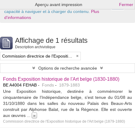
Aperçu avant impression
Fermer
Ok
Ce site Web utilise des cookies pour améliorer votre
capacité à naviguer et à charger du contenu.
Plus
d'informations
Affichage de 1 résultats
Description archivistique
Commission directrice de l'Exposition historique de l'Art belge (1879-1880)
Options de recherche avancée
Fonds Exposition historique de l'Art belge (1830-1880)
BE A4004 FEHAB
Fonds
1879-1883
Une Exposition historique, destinée à commémorer le
cinquantenaire de l’Indépendance belge, s'est tenue du 01/08 au
31/10/1880 dans les salles du nouveau Palais des Beaux-Arts
construit par Alphonse Balat, rue de la Régence. Elle est ouverte
aux œuvres
...
»
Commission directrice de l'Exposition historique de l'Art belge (1879-1880)