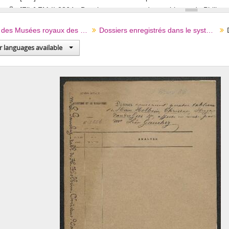
[File] FM-II-2864 - Dossier concernant deux tableaux de Philippe Van Brée représentant l’un La découverte de la Nouvelle-Hollande par Tasman
[File] FM-II-2865 - Dossier concernant un tableau de Josse van Craesbeeck représentant Le médecin a
Archives des Musées royaux des Beaux-Arts de Belgique ("Fonds Musée")
Dossiers enregistrés dans le système Agenda (en usage entre 1843 et 1940 environ)
[File] FM-II-2866 - Dossier concernant un tableau gothique offert en vente p
[File] FM-II-2867 - Dossier concernant un tableau de David Teniers représentant La garde civique à la place Verte à Anvers, dont la vente prochaine à Londres 
r languages available
[File] FM-II-2868 - Dossier concernant des renseignements demandés par Mr A. P. Hekker (Pays-Bas, La
[File] FM-II-2869 - Dossier concernant concernant un Tableau de fleurs par Daniel Segher
[File] FM-II-2870 - Dossier concernant un petit Portrait de gentilhomme hollandais peint sur argent par Gerard Terborch (inv. 3057) acquis à la vente publique des 
[File] FM-II-2871 - Dossier concernant un triptyqe ancien de l’école de Van Eyck, offert e
[File] FM-II-2872 - Dossier concernant deux tableaux de Louis Robbe représentant Des animaux, offerts en ven
[File] FM-II-2873 - Dossier concernant un tableau de [Antoine ?] Clevenberg représentant une Nature m
[File] FM-II-2874 - Dossier concernant un tableau de Gerard Honthorst représentant Jésus devant Pilate, 
[File] FM-II-2875 - Dossier concernant un Portrait d’homme attribué à Van Dyck daté 1
[File] FM-II-2876 - Dossier concernant trois tableaux, Amphitrite par Nicoles Poussin, La [illisiible] de Michel-Ange et un Portrait 
[File] FM-II-2877 - Dossier concernant deux tableaux de Gerbrand van den Eeckhout et J[ohannes] Verspronck, sign
[File] FM-II-2878 - Dossier concernant un tableau de Paul Potter, signé et daté 1647, offert en vente successivement par Mr G. Fe
[File] FM-II-2879 - Dossier concernant un tableau attribué à Gerard Seghers ou à l’école espagnole représentant J
[File] FM-II-2880 - Dossier concernant la collection de tableaux anciens appartenant à Mr J. Reuse (Enghien) et offerte en vente par l’entremise de Henri van Houtem (Bruxelles
[File] FM-II-2881 - Dossier concernant l’esquisse originale de Géricault pour son tableau Le chasseur à cheval, off