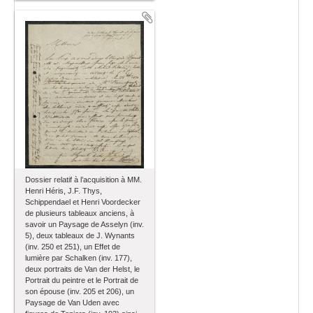
Dossier relatif à l’acquisition à MM.
Henri Héris, J.F. Thys,
Schippendael et Henri Voordecker
de plusieurs tableaux anciens, à
savoir un Paysage de Asselyn (inv.
5), deux tableaux de J. Wynants
(inv. 250 et 251), un Effet de
lumière par Schalken (inv. 177),
deux portraits de Van der Helst, le
Portrait du peintre et le Portrait de
son épouse (inv. 205 et 206), un
Paysage de Van Uden avec