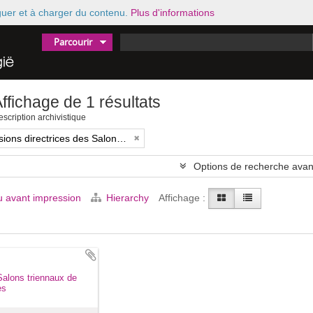
iguer et à charger du contenu.
Plus d'informations
Parcourir
ffichage de 1 résultats
scription archivistique
Commissions directrices des Salons triennaux de Bruxelles (1833-1914) (nom générique forgé)
Options de recherche ava
 avant impression
Hierarchy
Affichage :
alons triennaux de
es