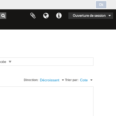
Ok
Ouverture de session
ncée
Décroissant
Cote
Direction:
Trier par: