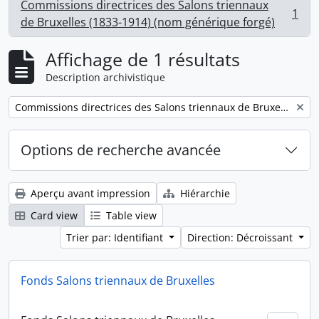
Commissions directrices des Salons triennaux
1
, 1 résultats
de Bruxelles (1833-1914) (nom générique forgé)
Affichage de 1 résultats
Description archivistique
Remove filter:
Commissions directrices des Salons triennaux de Bruxelles (1833-1914) (nom générique forgé)
Options de recherche avancée
Aperçu avant impression
Hiérarchie
Card view
Table view
Trier par: Identifiant
Direction: Décroissant
Fonds Salons triennaux de Bruxelles