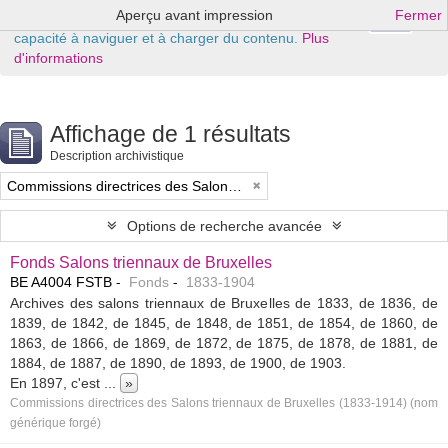
Aperçu avant impression
Fermer
Ok
Ce site Web utilise des cookies pour améliorer votre
capacité à naviguer et à charger du contenu.
Plus
d'informations
Affichage de 1 résultats
Description archivistique
Commissions directrices des Salons triennaux de Bruxelles (1833-1914) (nom générique forgé)
Options de recherche avancée
Fonds Salons triennaux de Bruxelles
BE A4004 FSTB
Fonds
1833-1904
Archives des salons triennaux de Bruxelles de 1833, de 1836, de
1839, de 1842, de 1845, de 1848, de 1851, de 1854, de 1860, de
1863, de 1866, de 1869, de 1872, de 1875, de 1878, de 1881, de
1884, de 1887, de 1890, de 1893, de 1900, de 1903.
En 1897, c'est
...
»
Commissions directrices des Salons triennaux de Bruxelles (1833-1914) (nom
générique forgé)