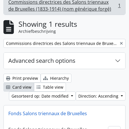
Commissions directrices des Salons triennaux
1
, 1 results
de Bruxelles (1833-1914) (nom générique forgé)
Showing 1 results
Archiefbeschrijving
Remove filter:
Commissions directrices des Salons triennaux de Bruxelles (1833-1914) (nom générique forgé)
Advanced search options
Print preview
Hierarchy
Card view
Table view
Gesorteerd op: Date modified
Direction: Ascending
Fonds Salons triennaux de Bruxelles