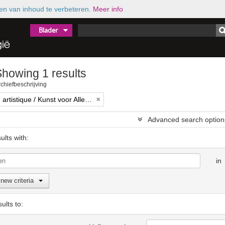
en van inhoud te verbeteren.
Meer info
Blader
howing 1 results
chiefbeschrijving
Diffusion artistique / Kunst voor Allen (asbl)
Advanced search option
ults with:
in
new criteria
sults to: