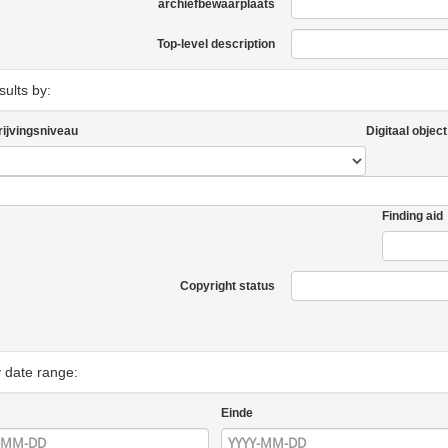
archiefbewaarplaats
Top-level description
esults by:
ijvingsniveau
Digitaal object
Finding aid
Copyright status
y date range:
Einde