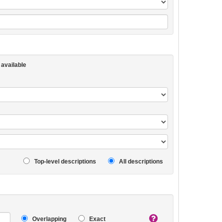
 available
Top-level descriptions
All descriptions
Overlapping
Exact