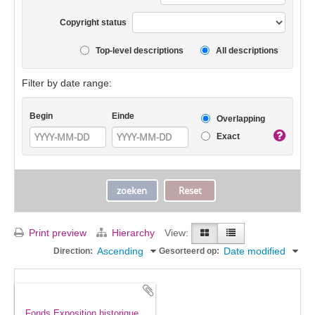
Copyright status
Top-level descriptions
All descriptions
Filter by date range:
Begin
Einde
Overlapping
Exact
Print preview
Hierarchy
View:
Ascending
Date modified
Direction:
Gesorteerd op:
Fonds Exposition historique