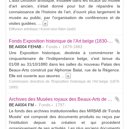
L’asbl Diffusion artistique, installée dans les locaux du musée
d'art ancien, s'était donné pour but de répandre la
connaissance de l'histoire de l'art, d'ouvrir plus largement le
musée au public, par l'organisation de conférences et de
visites guidées.
...
»
Diffusion artistique / Kunst voor Allen (asbl)
Fonds Exposition historique de l'Art belge (1830-1880)
BE A4004 FEHAB
Fonds
1879-1883
Une Exposition historique, destinée à commémorer le
cinquantenaire de l’Indépendance belge, s'est tenue du
01/08 au 31/10/1880 dans les salles du nouveau Palais des
Beaux-Arts construit par Alphonse Balat, rue de la Régence.
Elle est ouverte aux œuvres
...
»
Commission directrice de l'Exposition historique de l'Art belge (1879-
1880)
Archives des Musées royaux des Beaux-Arts de Belgique ("Fonds Musée")
BE A4004 FM
Fonds
1797-
Le fonds des archives institutionnelles des MRBAB dit 'Fonds
Musée' est composé des documents produits ou reçus par
l'institution depuis sa création et qui procèdent
organiquement de ses activités. Les plus anciens documents