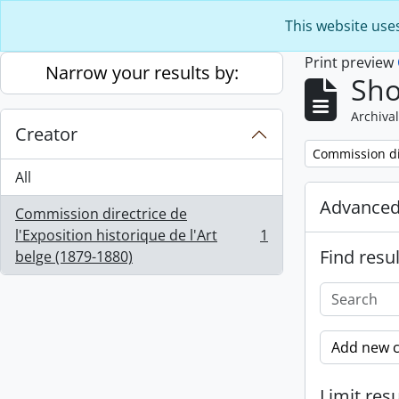
Skip to main content
This website use
Print preview
Narrow your results by:
Sho
Archival
Creator
Remove filter:
Commission dir
All
Advanced
Commission directrice de
l'Exposition historique de l'Art
1
, 1 results
Find resul
belge (1879-1880)
Add new c
Limit resu