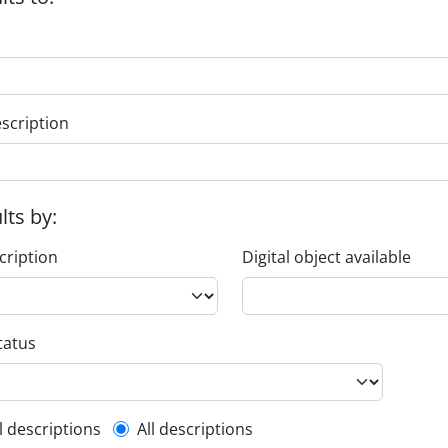
escription
ults by:
cription
Digital object available
tatus
l description filter
l descriptions
All descriptions