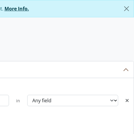
t.
More Info.
in