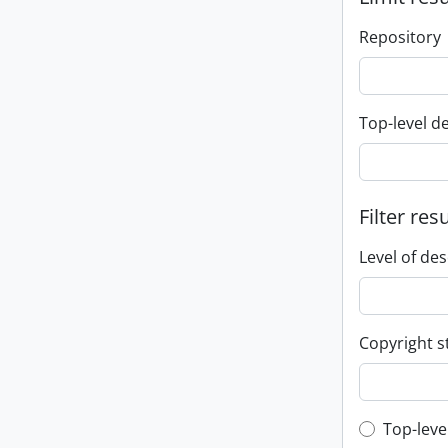
Repository
Top-level d
Filter res
Level of des
Copyright s
Top-leve
Top-leve