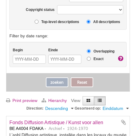
Copyright status
Top-level descriptions
All descriptions
Filter by date range:
Begin
Einde
Overlapping
Exact
Print preview
Hierarchy
View:
Descending
Einddatum
Direction:
Gesorteerd op:
Fonds Diffusion Artistique / Kunst voor allen
BE A4004 FDAKA
Archief
1924-1970
L’asbl Diffusion artistique, installée dans les locaux du musée