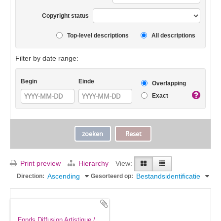
Copyright status
Top-level descriptions
All descriptions
Filter by date range:
Begin
Einde
Overlapping
Exact
Print preview
Hierarchy
View:
Ascending
Bestandsidentificatie
Direction:
Gesorteerd op:
Fonds Diffusion Artistique /