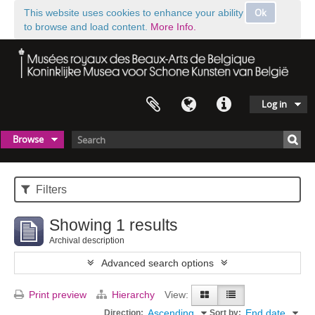
Ok
This website uses cookies to enhance your ability
to browse and load content.
More Info.
Log in
Browse
Filters
Showing 1 results
Archival description
Advanced search options
Print preview
Hierarchy
View:
Ascending
End date
Direction:
Sort by: