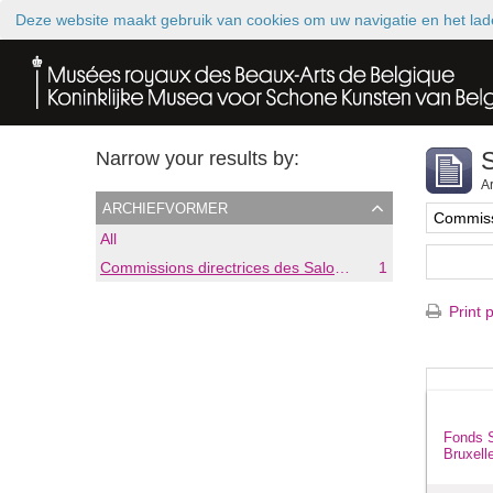
Deze website maakt gebruik van cookies om uw navigatie en het lad
S
Narrow your results by:
Ar
archiefvormer
All
Commissions directrices des Salons triennaux de Bruxelles (1833-1914) (nom générique forgé)
1
Print 
Fonds S
Bruxell