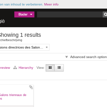
en van inhoud te verbeteren.
Meer info
Blader
howing 1 results
chiefbeschrijving
Commissions directrices des Salons triennaux de Bruxelles (1833-1914) (nom générique forgé)
Advanced search option
preview
Hierarchy
View:
alons triennaux de
es