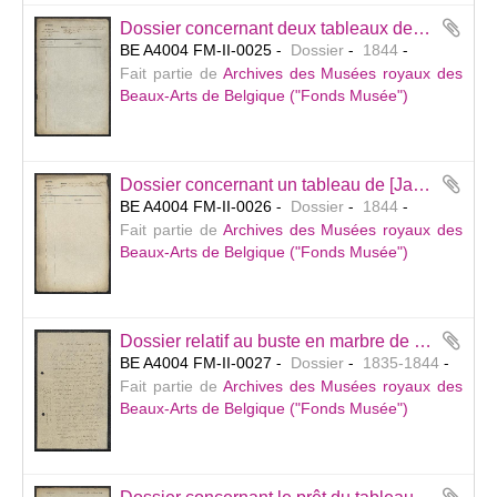
Dossier concernant deux tableaux de Rubens, offerts en vente par Mr De Raymaecker. — Sans suite.
BE A4004 FM-II-0025
Dossier
1844
Fait partie de
Archives des Musées royaux des
Beaux-Arts de Belgique ("Fonds Musée")
Dossier concernant un tableau de [Jacob] Jordaens représentant L’Abondance, offert en vente par Mr V. Hanssens (Saint-Josse-ten-Noode). — Sans suite.
BE A4004 FM-II-0026
Dossier
1844
Fait partie de
Archives des Musées royaux des
Beaux-Arts de Belgique ("Fonds Musée")
Dossier relatif au buste en marbre de G[illes]-L[ambert] Godecharle exécuté par Pierre Puyenbroeck (inv. 557) à la suite d'une souscription de 3.000 francs lancée pour l’exécution et le placement de ce buste au Musée.
BE A4004 FM-II-0027
Dossier
1835-1844
Fait partie de
Archives des Musées royaux des
Beaux-Arts de Belgique ("Fonds Musée")