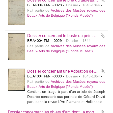
Dossier concernant le prêt du tableau de Denijs van Alsloot, La vue du château de Mariemont (inv. 197), au peintre Jean-Michel Cels afin de lui permettre d’en exécuter la copie commandée par le comte Amédée de Beauffort.
BE A4004 FM-II-0028
Dossier
1843-1844
Fait partie de
Archives des Musées royaux des
Beaux-Arts de Belgique ("Fonds Musée")
Dossier concernant le buste du peintre Paelinck exécuté en marbre par Puyenbroeck et acquis par le gouvernement pour le Musée (inv. 580).
BE A4004 FM-II-0029
Dossier
1844
Fait partie de
Archives des Musées royaux des
Beaux-Arts de Belgique ("Fonds Musée")
Dossier concernant une Adoration des Mages attribuée à Jan van Eyck (inv. 740, act. attrib. à Gerard David) acquise de Mr Martens van Rotterdam (Anvers).
BE A4004 FM-II-0030
Dossier
1843-1854
Fait partie de
Archives des Musées royaux des
Beaux-Arts de Belgique ("Fonds Musée")
Contient un tirage à part d’un article de Joseph
Destrée consacré aux portraits de Gérard David
paru dans la revue L’Art Flamand et Hollandais.
Dossier concernant les objets d’art, dont La mort de la Vierge de Barend van Orley, appartenant au Conseil des Hospices et Secours de Bruxelles et offerts en vente au Musée.