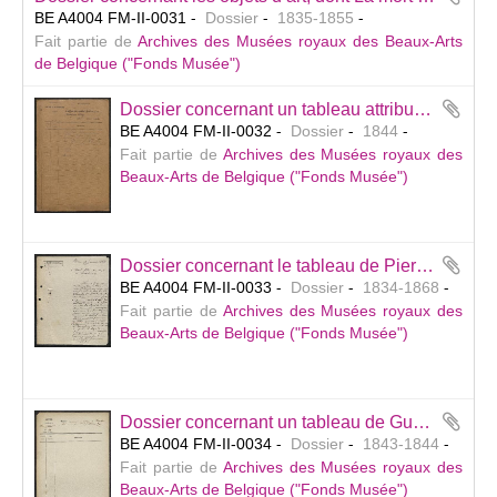
BE A4004 FM-II-0031
Dossier
1835-1855
Fait partie de
Archives des Musées royaux des Beaux-Arts
de Belgique ("Fonds Musée")
Dossier concernant un tableau attribué à Jean Schooreel [Jan van Scorel] représentant La généalogie du roi David, offert en vente par le marchand d’art J. F. Thys (Bruxelles). — Sans suite.
BE A4004 FM-II-0032
Dossier
1844
Fait partie de
Archives des Musées royaux des
Beaux-Arts de Belgique ("Fonds Musée")
Dossier concernant le tableau de Pierre-François Jacobs, César auquel on présente la tête de Pompée (inv. 568 / act. Théodat présentant à César la tête de Pompée), acquis de Louis Alvin, ainsi que la mise en dépôt du tableau d’André Lens, Dalila coupant les cheveux de Samson (inv. 128) à la Commission des anciennes Lois et Ordonnances.
BE A4004 FM-II-0033
Dossier
1834-1868
Fait partie de
Archives des Musées royaux des
Beaux-Arts de Belgique ("Fonds Musée")
Dossier concernant un tableau de Guido Reni, représentant La Charité romaine, offert en vente par Mr C. G. Marsily. — Sans suite.
BE A4004 FM-II-0034
Dossier
1843-1844
Fait partie de
Archives des Musées royaux des
Beaux-Arts de Belgique ("Fonds Musée")